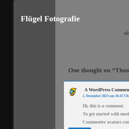
Skip
To
Flügel Fotografie
Content
s
One thought on “
Thom
A WordPress Commen
2. Dezember 2023 um 16:47 Uh
Hi, this is a comment.
To get started with mod
Commenter avatars co