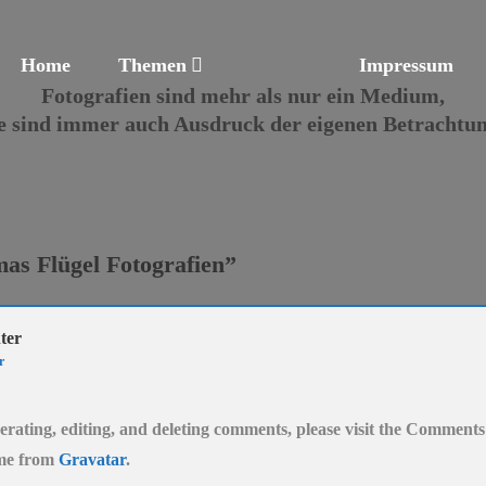
Home
Themen
Impressum
Fotografien sind mehr als nur ein Medium,
ie sind immer auch Ausdruck der eigenen Betrachtun
as Flügel Fotografien
”
ter
r
erating, editing, and deleting comments, please visit the Comments
me from
Gravatar
.