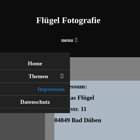
Skip
To
Flügel Fotografie
Content
menu
Home
Themen
Impressum:
Impressum
Thomas Flügel
Datenschutz
Baderstr. 11
04849 Bad Düben